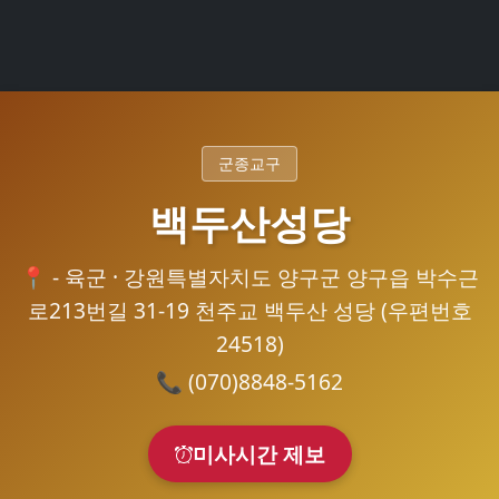
군종교구
백두산성당
📍
- 육군 · 강원특별자치도 양구군 양구읍 박수근
로213번길 31-19 천주교 백두산 성당 (우편번호
24518)
📞
(070)8848-5162
미사시간 제보