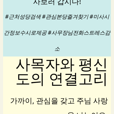
사보러 갑시다!
#근처성당검색 #관심본당즐겨찾기 #미사시
간정보수시로제공 #사무장님전화스트레스감
소
사목자와 평신
도의 연결고리
가까이, 관심을 갖고 주님 사랑